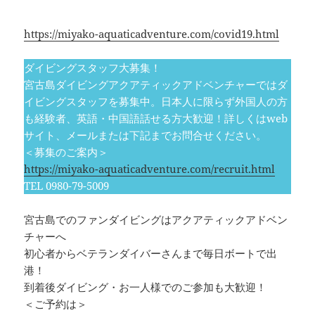
詳細は下記をご参照ください。
https://miyako-aquaticadventure.com/covid19.html
ダイビングスタッフ大募集！
宮古島ダイビングアクアティックアドベンチャーではダ
イビングスタッフを募集中。日本人に限らず外国人の方
も経験者、英語・中国語話せる方大歓迎！詳しくはweb
サイト、メールまたは下記までお問合せください。
＜募集のご案内＞
https://miyako-aquaticadventure.com/recruit.html
TEL 0980-79-5009
宮古島でのファンダイビングはアクアティックアドベン
チャーへ
初心者からベテランダイバーさんまで毎日ボートで出
港！
到着後ダイビング・お一人様でのご参加も大歓迎！
＜ご予約は＞