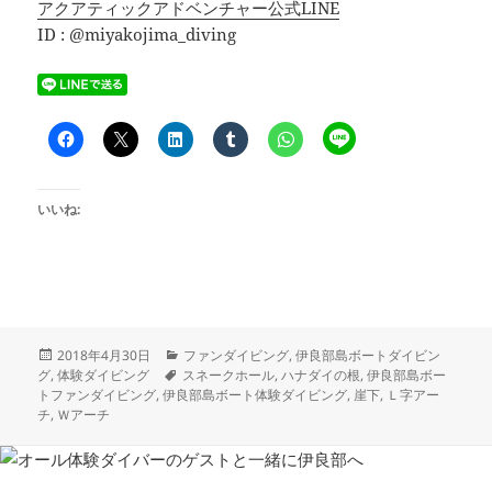
アクアティックアドベンチャー公式LINE
ID : @miyakojima_diving
いいね:
投
カ
2018年4月30日
ファンダイビング
,
伊良部島ボートダイビン
稿
タ
テ
グ
,
体験ダイビング
スネークホール
,
ハナダイの根
,
伊良部島ボー
日:
グ
ゴ
トファンダイビング
,
伊良部島ボート体験ダイビング
,
崖下
,
Ｌ字アー
リ
チ
,
Ｗアーチ
ー