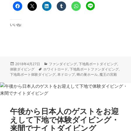
いいね:
投
カ
2018年4月27日
ファンダイビング
,
下地島ボートダイビング
,
稿
タ
テ
体験ダイビング
ホワイトロード
,
下地島ボートファンダイビング
,
日:
グ
ゴ
下地島ボート体験ダイビング
,
本ドロップ
,
蜂の巣ホール
,
魔王の宮殿
リ
ー
午後から日本人のゲストをお迎
えして下地で体験ダイビング・
来間でナイトダイビング