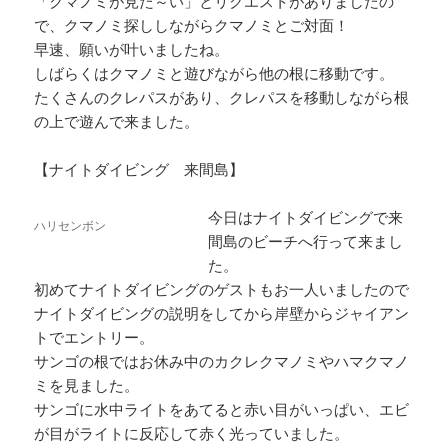
「クマノミが見た～い」とリクエストがありましたの
で、クマノミ探ししながらクマノミとご対面！
早速、願いが叶いましたね。
しばらくはクマノミと遊びながら他の根に移動です。
たくさんのクレパスがあり、クレパスを移動しながら根
の上で遊んで来ました。
【ナイトダイビング 来間島】
今日はナイトダイビングで来
ハリセンボン
間島のビーチへ行って来まし
た。
初めてナイトダイビングのゲストもお一人いましたので
ナイトダイビングの説明をしてから岸壁からジャイアン
トでエントリー。
サンゴの根ではお休み中のカクレクマノミやハマクマノ
ミを見ました。
サンゴに水中ライトをあてると赤い目がいっぱい、エビ
が目がライトに反応して赤く光っていました。