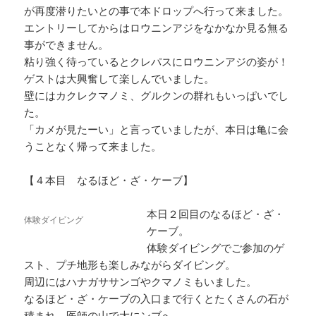
が再度潜りたいとの事で本ドロップへ行って来ました。
エントリーしてからはロウニンアジをなかなか見る無る
事ができません。
粘り強く待っているとクレパスにロウニンアジの姿が！
ゲストは大興奮して楽しんでいました。
壁にはカクレクマノミ、グルクンの群れもいっぱいでし
た。
「カメが見たーい」と言っていましたが、本日は亀に会
うことなく帰って来ました。
【４本目 なるほど・ざ・ケーブ】
本日２回目のなるほど・ざ・
体験ダイビング
ケーブ。
体験ダイビングでご参加のゲ
スト、プチ地形も楽しみながらダイビング。
周辺にはハナガササンゴやクマノミもいました。
なるほど・ざ・ケーブの入口まで行くとたくさんの石が
積まれ、医師の山で大にンブへ。