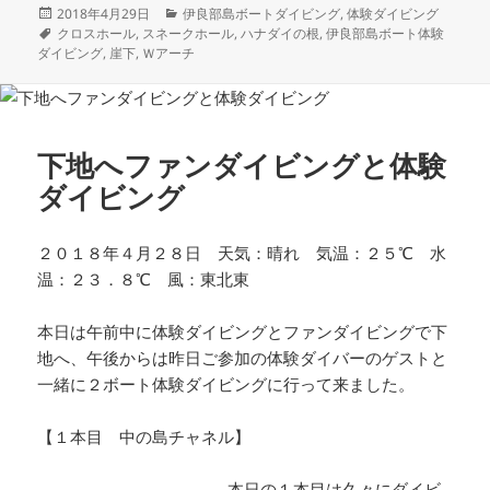
投
カ
2018年4月29日
伊良部島ボートダイビング
,
体験ダイビング
稿
タ
テ
クロスホール
,
スネークホール
,
ハナダイの根
,
伊良部島ボート体験
日:
グ
ゴ
ダイビング
,
崖下
,
Ｗアーチ
リ
ー
下地へファンダイビングと体験
ダイビング
２０１８年４月２８日 天気：晴れ 気温：２５℃ 水
温：２３．８℃ 風：東北東
本日は午前中に体験ダイビングとファンダイビングで下
地へ、午後からは昨日ご参加の体験ダイバーのゲストと
一緒に２ボート体験ダイビングに行って来ました。
【１本目 中の島チャネル】
本日の１本目は久々にダイビ