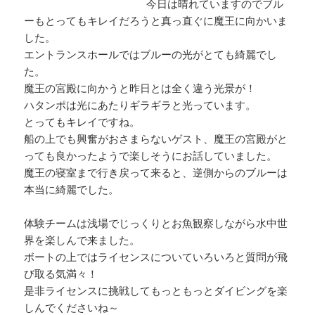
今日は晴れていますのでブル
ーもとってもキレイだろうと真っ直ぐに魔王に向かいま
した。
エントランスホールではブルーの光がとても綺麗でし
た。
魔王の宮殿に向かうと昨日とは全く違う光景が！
ハタンポは光にあたりギラギラと光っています。
とってもキレイですね。
船の上でも興奮がおさまらないゲスト、魔王の宮殿がと
っても良かったようで楽しそうにお話していました。
魔王の寝室まで行き戻って来ると、逆側からのブルーは
本当に綺麗でした。
体験チームは浅場でじっくりとお魚観察しながら水中世
界を楽しんで来ました。
ボートの上ではライセンスについていろいろと質問が飛
び取る気満々！
是非ライセンスに挑戦してもっともっとダイビングを楽
しんでくださいね～