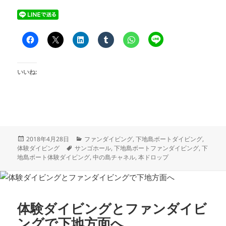
いいね:
投
カ
2018年4月28日
ファンダイビング
,
下地島ボートダイビング
,
稿
タ
テ
体験ダイビング
サンゴホール
,
下地島ボートファンダイビング
,
下
日:
グ
ゴ
地島ボート体験ダイビング
,
中の島チャネル
,
本ドロップ
リ
ー
体験ダイビングとファンダイビ
ングで下地方面へ