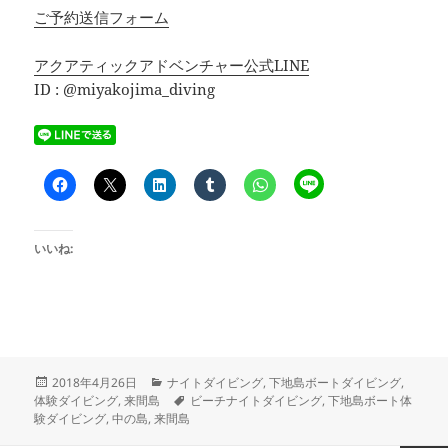
ご予約送信フォーム
アクアティックアドベンチャー公式LINE
ID : @miyakojima_diving
いいね:
投
カ
2018年4月26日
ナイトダイビング
,
下地島ボートダイビング
,
稿
テ
タ
体験ダイビング
,
来間島
ビーチナイトダイビング
,
下地島ボート体
日:
ゴ
グ
験ダイビング
,
中の島
,
来間島
リ