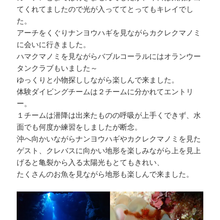
てくれてましたので光が入っててとってもキレイでし
た。
アーチをくぐりナンヨウハギを見ながらカクレクマノミ
に会いに行きました。
ハマクマノミを見ながらバブルコーラルにはオランウー
タンクラブもいました～
ゆっくりと小物探ししながら楽しんで来ました。
体験ダイビングチームは２チームに分かれてエントリ
ー。
１チームは潜降は出来たものの呼吸が上手くできず、水
面でも何度か練習をしましたが断念。
沖へ向かいながらナンヨウハギやカクレクマノミを見た
ゲスト、クレバスに向かい地形を楽しみながら上を見上
げると亀裂から入る太陽光もとてもきれい、
たくさんのお魚を見ながら地形も楽しんで来ました。