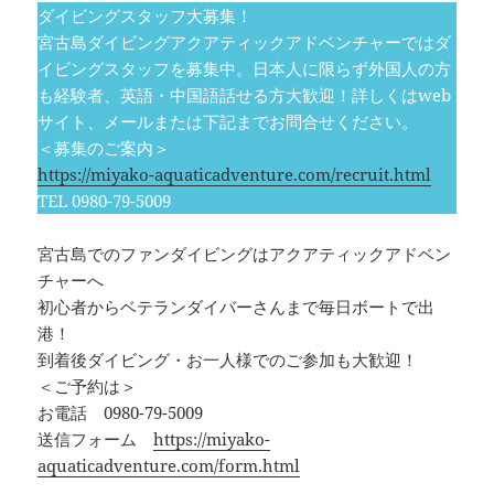
ダイビングスタッフ大募集！
宮古島ダイビングアクアティックアドベンチャーではダ
イビングスタッフを募集中。日本人に限らず外国人の方
も経験者、英語・中国語話せる方大歓迎！詳しくはweb
サイト、メールまたは下記までお問合せください。
＜募集のご案内＞
https://miyako-aquaticadventure.com/recruit.html
TEL 0980-79-5009
宮古島でのファンダイビングはアクアティックアドベン
チャーへ
初心者からベテランダイバーさんまで毎日ボートで出
港！
到着後ダイビング・お一人様でのご参加も大歓迎！
＜ご予約は＞
お電話 0980-79-5009
送信フォーム
https://miyako-
aquaticadventure.com/form.html