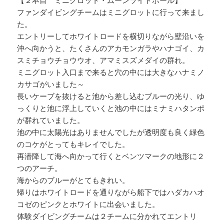
ファンダイビングチームはミニグロットに行って来まし
た。
エントリーしてホワイトロードを横切りながら壁沿いを
沖へ向かうと、たくさんのアカモンガラやハナゴイ、カ
スミチョウチョウウオ、アマミスズメダイの群れ。
ミニグロット入口まで来ると穴の中には大きなハナミノ
カサゴがいました～
長いケーブを抜けると池から差し込むブルーの光り、ゆ
っくりと池に浮上していくと池の中にはミナミハタンポ
が群れていました。
池の中に太陽光はありませんでしたが透明度も良く緑色
のコケがとってもキレイでした。
再潜降して海へ向かって行くとベンツマークの地形に２
つのアーチ。
海からのブルーがとてもきれい。
帰りはホワイトロードを通りながら船下ではハダカハオ
コゼのピンクとホワイトに出会いました。
体験ダイビングチームは２チームに分かれてエントリ