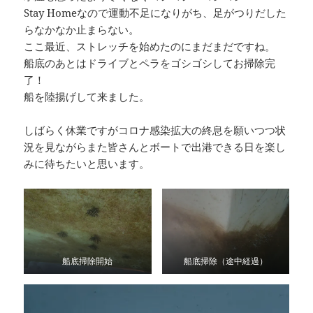
Stay Homeなので運動不足になりがち、足がつりだした
らなかなか止まらない。
ここ最近、ストレッチを始めたのにまだまだですね。
船底のあとはドライブとペラをゴシゴシしてお掃除完
了！
船を陸揚げして来ました。
しばらく休業ですがコロナ感染拡大の終息を願いつつ状
況を見ながらまた皆さんとボートで出港できる日を楽し
みに待ちたいと思います。
船底掃除開始
船底掃除（途中経過）