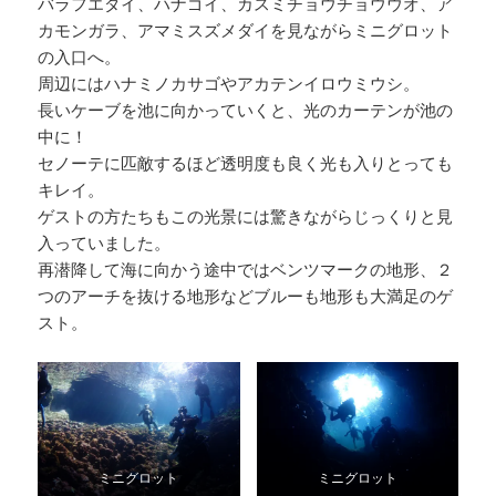
バラフエダイ、ハナゴイ、カスミチョウチョウウオ、ア
カモンガラ、アマミスズメダイを見ながらミニグロット
の入口へ。
周辺にはハナミノカサゴやアカテンイロウミウシ。
長いケーブを池に向かっていくと、光のカーテンが池の
中に！
セノーテに匹敵するほど透明度も良く光も入りとっても
キレイ。
ゲストの方たちもこの光景には驚きながらじっくりと見
入っていました。
再潜降して海に向かう途中ではベンツマークの地形、２
つのアーチを抜ける地形などブルーも地形も大満足のゲ
スト。
ミニグロット
ミニグロット