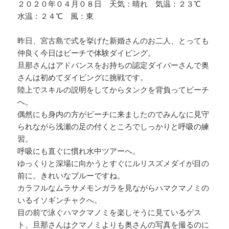
２０２０年０４月０８日 天気：晴れ 気温：２３℃
水温：２４℃ 風：東
昨日、宮古島で式を挙げた新婚さんのお二人、とっても
仲良く今日はビーチで体験ダイビング。
旦那さんはアドバンスをお持ちの認定ダイバーさんで奥
さんは初めてダイビングに挑戦です。
陸上でスキルの説明をしてからタンクを背負ってビーチ
へ。
偶然にも身内の方がビーチに来ましたのでみんなに見守
られながら浅瀬の足の付くところでしっかりと呼吸の練
習。
呼吸にも直ぐに慣れ水中ツアーへ。
ゆっくりと深場に向かうとすぐにルリスズメダイが目の
前に。きれいなブルーですね。
カラフルなムラサメモンガラを見ながらハマクマノミの
いるイソギンチャクへ。
目の前で泳ぐハマクマノミを楽しそうに見ているゲス
ト、旦那さんはクマノミよりも奥さんの写真を撮るのに