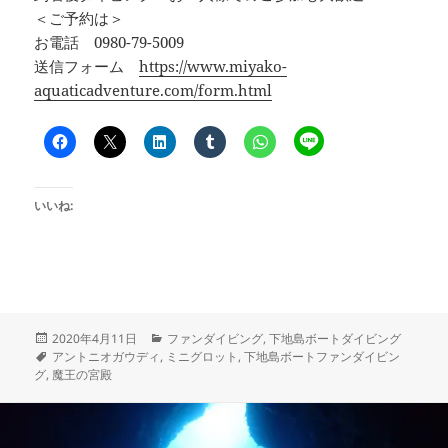
＜ご予約は＞
お電話 0980-79-5009
送信フォーム
https://www.miyako-
aquaticadventure.com/form.html
いいね:
投
カ
2020年4月11日
ファンダイビング
,
下地島ボートダイビング
稿
タ
テ
アントニオガウディ
,
ミニグロット
,
下地島ボートファンダイビン
日:
グ
ゴ
グ
,
魔王の宮殿
リ
ー