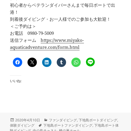
初心者からベテランダイバーさんまで毎日ボートで出
港！
到着後ダイビング・お一人様でのご参加も大歓迎！
＜ご予約は＞
お電話 0980-79-5009
送信フォーム
https://www.miyako-
aquaticadventure.com/form.html
いいね:
投
カ
2020年4月10日
ファンダイビング
,
下地島ボートダイビング
,
稿
タ
テ
体験ダイビング
下地島ボートファンダイビング
,
下地島ボート体
日:
グ
ゴ
験ダイビング
,
中の島チャネル
,
蜂の巣ホール