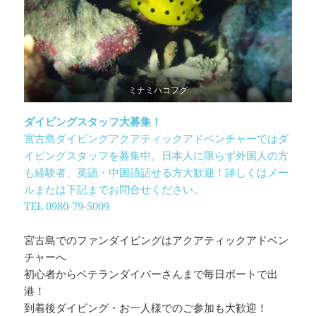
ミナミハコフグ
ダイビングスタッフ大募集！
宮古島ダイビングアクアティックアドベンチャーではダ
イビングスタッフを募集中。日本人に限らず外国人の方
も経験者、英語・中国語話せる方大歓迎！詳しくはメー
ルまたは下記までお問合せください。
TEL 0980-79-5009
宮古島でのファンダイビングはアクアティックアドベン
チャーへ
初心者からベテランダイバーさんまで毎日ボートで出
港！
到着後ダイビング・お一人様でのご参加も大歓迎！