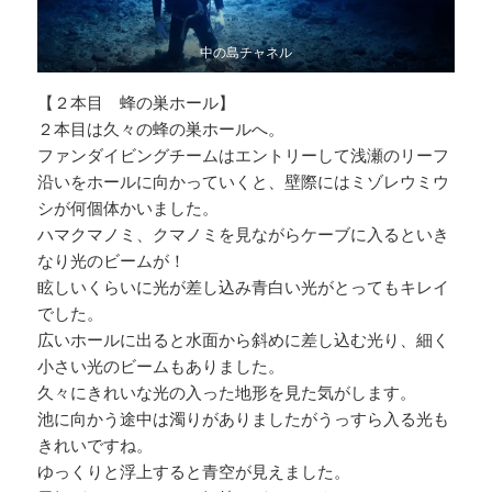
中の島チャネル
【２本目 蜂の巣ホール】
２本目は久々の蜂の巣ホールへ。
ファンダイビングチームはエントリーして浅瀬のリーフ
沿いをホールに向かっていくと、壁際にはミゾレウミウ
シが何個体かいました。
ハマクマノミ、クマノミを見ながらケーブに入るといき
なり光のビームが！
眩しいくらいに光が差し込み青白い光がとってもキレイ
でした。
広いホールに出ると水面から斜めに差し込む光り、細く
小さい光のビームもありました。
久々にきれいな光の入った地形を見た気がします。
池に向かう途中は濁りがありましたがうっすら入る光も
きれいですね。
ゆっくりと浮上すると青空が見えました。