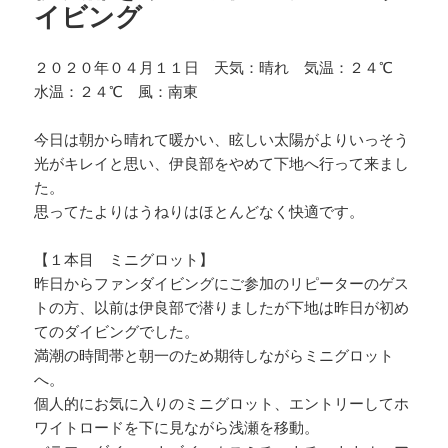
イビング
２０２０年０４月１１日 天気：晴れ 気温：２４℃
水温：２４℃ 風：南東
今日は朝から晴れて暖かい、眩しい太陽がよりいっそう
光がキレイと思い、伊良部をやめて下地へ行って来まし
た。
思ってたよりはうねりはほとんどなく快適です。
【１本目 ミニグロット】
昨日からファンダイビングにご参加のリピーターのゲス
トの方、以前は伊良部で潜りましたが下地は昨日が初め
てのダイビングでした。
満潮の時間帯と朝一のため期待しながらミニグロット
へ。
個人的にお気に入りのミニグロット、エントリーしてホ
ワイトロードを下に見ながら浅瀬を移動。