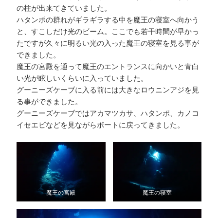
の柱が出来てきていました。
ハタンポの群れがギラギラする中を魔王の寝室へ向かう
と、すこしだけ光のビーム。ここでも若干時間が早かっ
たですが久々に明るい光の入った魔王の寝室を見る事が
できました。
魔王の宮殿を通って魔王のエントランスに向かいと青白
い光が眩しいくらいに入っていました。
グーニーズケーブに入る前には大きなロウニンアジを見
る事ができました。
グーニーズケーブではアカマツカサ、ハタンポ、カノコ
イセエビなどを見ながらボートに戻ってきました。
魔王の宮殿
魔王の寝室