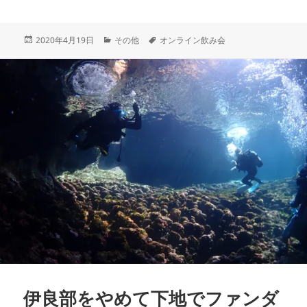
投
カ
タ
2020年4月19日
その他
オンライン飲み会
稿
テ
グ
日:
ゴ
リ
ー
伊良部をやめて下地でファンダ