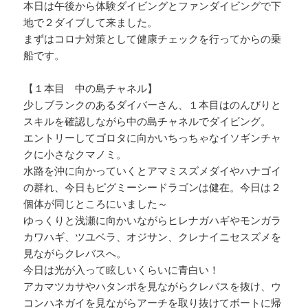
本日は午後から体験ダイビングとファンダイビングで下
地で２ダイブして来ました。
まずはコロナ対策として健康チェックを行ってからの乗
船です。
【１本目 中の島チャネル】
少しブランクのあるダイバーさん、１本目はのんびりと
スキルを確認しながら中の島チャネルでダイビング。
エントリーしてゴロタに向かいちっちゃなイソギンチャ
クに小さなクマノミ。
水路を沖に向かっていくとアマミスズメダイやハナゴイ
の群れ、今日もピグミーシードラゴンは健在。今日は２
個体が同じところにいました～
ゆっくりと浅瀬に向かいながらヒレナガハギやモンガラ
カワハギ、ツユベラ、オジサン、クレナイニセスズメを
見ながらクレバスへ。
今日は光が入って眩しいくらいに青白い！
アカマツカサやハタンポを見ながらクレバスを抜け、ウ
コンハネガイを見ながらアーチを取り抜けてボートに帰