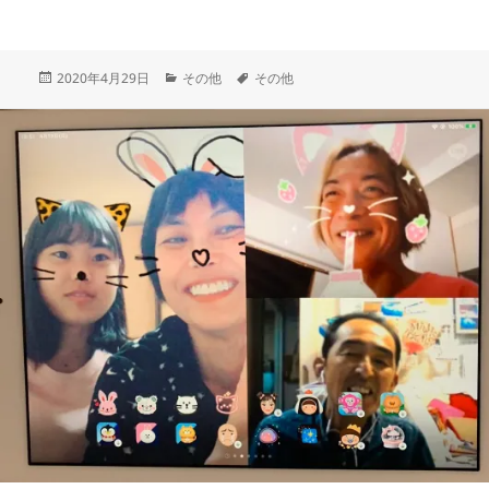
投
カ
タ
2020年4月29日
その他
その他
稿
テ
グ
日:
ゴ
リ
ー