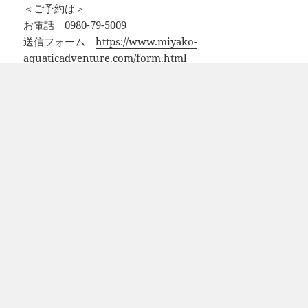
＜ご予約は＞
お電話 0980-79-5009
送信フォーム
https://www.miyako-
aquaticadventure.com/form.html
いいね:
投
カ
2020年4月8日
ビーチダイビング
,
体験ダイビング
,
宮古島
稿
タ
テ
シギラビーチ
,
ビーチ体験ダイビング
日:
グ
ゴ
リ
投
ページ
1
ー
稿
の