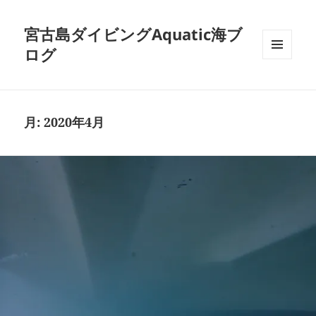
宮古島ダイビングAquatic海ブ
ログ
メニュ
ーとウ
ィジェ
ット
月:
2020年4月