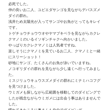
必死でした。
仲の良いお二人、ユビエダサンゴを見ながらデバスズメ
ダイの群れ。
浅井ため太陽光が入ってサンゴやお魚がとってもキレイ
です。
トゲチョウチョウウオやヤマブキベラを見ながらカクレ
クマノミのいるイソギンチャクへ向かいました。
やっぱりカクレクマノミは人気者ですね。
楽しそうにクマノミを見ているお二人、クマノミと一緒
にスリーショット！
砂地にサンゴ、たくさんのお魚が泳いでいますね。
ノコギリダイの群れを見ながら少し遠くへ行ってみまし
た。
ミスジリュウキュウスズメダイの群れにミナミハコフグ
を見つけました。
ウミガメも探しながら広範囲を移動してのダイビングで
したが残念ながらウミガメには出会う事はありませんで
した。
慣れてきたころに奥さんも自分でダイビング。