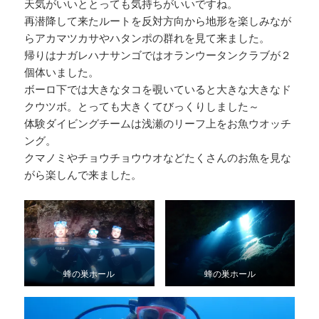
天気がいいととっても気持ちがいいですね。
再潜降して来たルートを反対方向から地形を楽しみなが
らアカマツカサやハタンポの群れを見て来ました。
帰りはナガレハナサンゴではオランウータンクラブが２
個体いました。
ボーロ下では大きなタコを覗いていると大きな大きなド
クウツボ。とっても大きくてびっくりしました～
体験ダイビングチームは浅瀬のリーフ上をお魚ウオッチ
ング。
クマノミやチョウチョウウオなどたくさんのお魚を見な
がら楽しんで来ました。
蜂の巣ホール
蜂の巣ホール