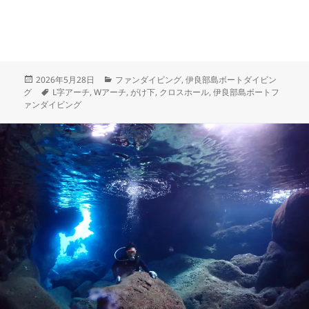
投
カ
2026年5月28日
ファンダイビング
,
伊良部島ボートダイビン
稿
タ
テ
グ
L字アーチ
,
Wアーチ
,
がけ下
,
クロスホール
,
伊良部島ボートフ
日:
グ
ゴ
ァンダイビング
リ
ー