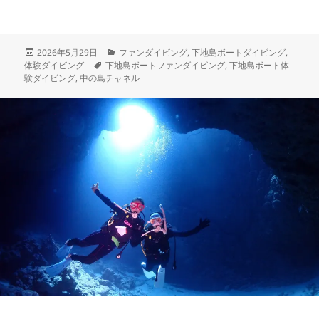
込
み
中…
投
カ
2026年5月29日
ファンダイビング
,
下地島ボートダイビング
,
稿
タ
テ
体験ダイビング
下地島ボートファンダイビング
,
下地島ボート体
日:
グ
ゴ
験ダイビング
,
中の島チャネル
リ
ー