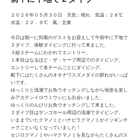
２０２６年０５月３０日 天気：晴れ 気温：２８℃
水温：２２．９℃ 風：北東
今日は朝一に到着のゲストをお迎えして午前中に下地で
２ダイブ、体験ダイビングに行って来ました。
３組２チームにわかれてエントリー。
１本目はなるほど・ザ・ケーブ周辺でのダイビング。
エントリーして各チームごとにダイビング。
船下にはたくさんのオキナワスズメダイの群れがいっぱ
いです。
ゆっくりと浅瀬でお魚ウオッチングしながら地形を楽し
みアカテンイロウミウシにも出会いました。
ゆっくりのんびりお魚ウオッチングして来ました。
２ダイブ目はサンゴホール周辺の浅瀬でダイビング。
いままでいたクマノミとハナビラクマノミがイソギンチ
ャクごといなくなっていました！
セジロクマノミやハマクマノミを見ながらたくさんのス