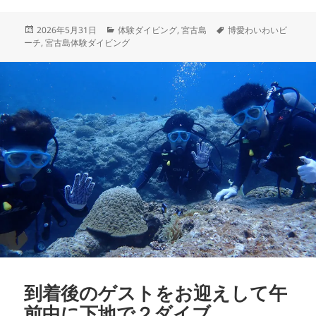
投
カ
タ
2026年5月31日
体験ダイビング
,
宮古島
博愛わいわいビ
稿
テ
グ
ーチ
,
宮古島体験ダイビング
日:
ゴ
リ
ー
到着後のゲストをお迎えして午
前中に下地で２ダイブ