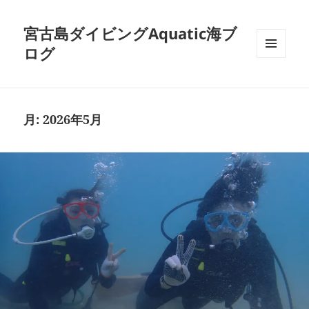
宮古島ダイビングAquatic海ブ
ログ
メニュ
ーとウ
ィジェ
ット
月:
2026年5月