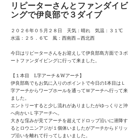
リピーターさんとファンダイビ
ングで伊良部で３ダイブ
２０２６年０５月２８日 天気：晴れ 気温：３１℃
水温：２５．６℃ 風：西南西→西北西
今日はリピーターさんをお迎えして伊良部島方面で３ボ
ートファンダイビングに行って来ました。
【１本目 L字アーチ＆Wアーチ】
伊良部島でもお気に入りのポイントで今日の1本目はＬ
字アーチからワープホールを通ってＷアーチへ行って来
ました。
エントリーすると少し流れがありましたがゆっくりと沖
へ向かいＬ字アーチへ。
大きな窪みが見てアーチを超えてドロップ沿いに潜降す
るとロウニンアジが１個体いましたがアーチからドリッ
プ沿いを離れて行ってしまいました。