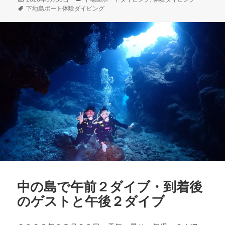
稿
タ
テ
下地島ボート体験ダイビング
日:
グ
ゴ
リ
ー
中の島で午前２ダイブ・到着後
のゲストと午後２ダイブ