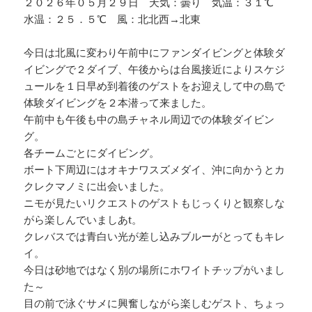
２０２６年０５月２９日 天気：曇り 気温：３１℃
水温：２５．５℃ 風：北北西→北東
今日は北風に変わり午前中にファンダイビングと体験ダ
イビングで２ダイブ、午後からは台風接近によりスケジ
ュールを１日早め到着後のゲストをお迎えして中の島で
体験ダイビングを２本潜って来ました。
午前中も午後も中の島チャネル周辺での体験ダイビン
グ。
各チームごとにダイビング。
ボート下周辺にはオキナワスズメダイ、沖に向かうとカ
クレクマノミに出会いました。
ニモが見たいリクエストのゲストもじっくりと観察しな
がら楽しんでいましあt。
クレバスでは青白い光が差し込みブルーがとってもキレ
イ。
今日は砂地ではなく別の場所にホワイトチップがいまし
た～
目の前で泳ぐサメに興奮しながら楽しむゲスト、ちょっ