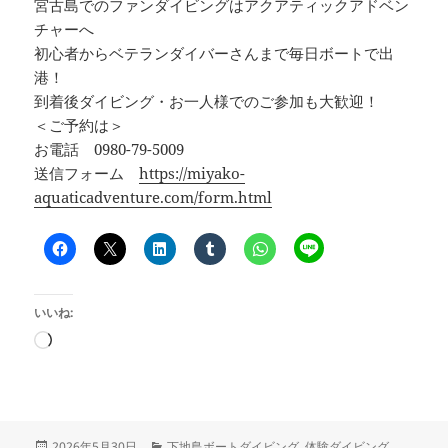
宮古島でのファンダイビングはアクアティックアドベン
チャーへ
初心者からベテランダイバーさんまで毎日ボートで出
港！
到着後ダイビング・お一人様でのご参加も大歓迎！
＜ご予約は＞
お電話 0980-79-5009
送信フォーム
https://miyako-
aquaticadventure.com/form.html
いいね:
読
み
込
み
中…
投
カ
2026年5月30日
下地島ボートダイビング
,
体験ダイビング