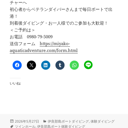
チャーへ
初心者からベテランダイバーさんまで毎日ボートで出
港！
到着後ダイビング・お一人様でのご参加も大歓迎！
＜ご予約は＞
お電話 0980-79-5009
送信フォーム
https://miyako-
aquaticadventure.com/form.html
いいね:
投
カ
2026年5月27日
伊良部島ボートダイビング
,
体験ダイビング
稿
タ
テ
ツインホール
,
伊良部島ボート体験ダイビング