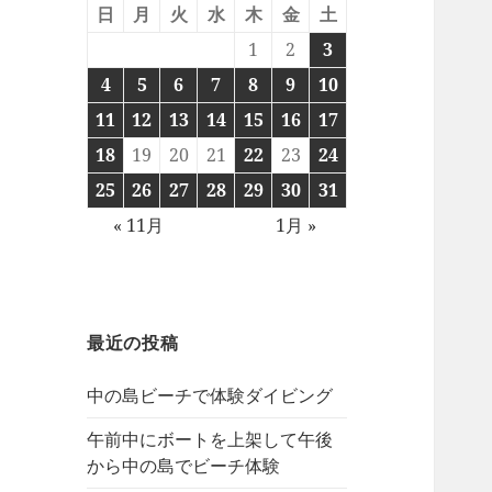
日
月
火
水
木
金
土
1
2
3
4
5
6
7
8
9
10
11
12
13
14
15
16
17
18
19
20
21
22
23
24
25
26
27
28
29
30
31
« 11月
1月 »
最近の投稿
中の島ビーチで体験ダイビング
午前中にボートを上架して午後
から中の島でビーチ体験