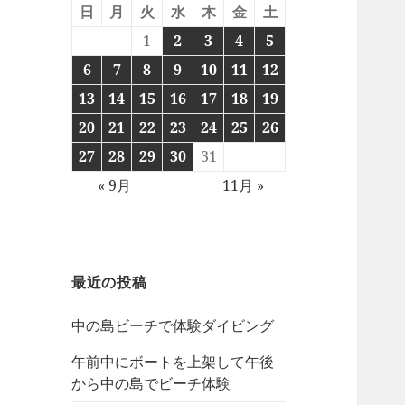
日
月
火
水
木
金
土
1
2
3
4
5
6
7
8
9
10
11
12
13
14
15
16
17
18
19
20
21
22
23
24
25
26
27
28
29
30
31
« 9月
11月 »
最近の投稿
中の島ビーチで体験ダイビング
午前中にボートを上架して午後
から中の島でビーチ体験