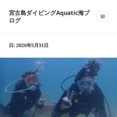
宮古島ダイビングAquatic海ブ
ログ
メニュ
ーとウ
ィジェ
ット
日:
2026年5月31日