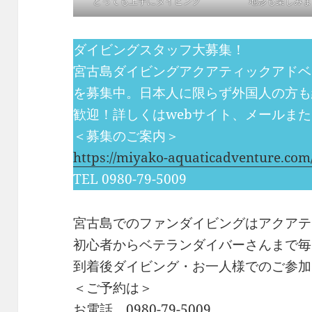
とっても上手にダイビング
地形も楽しみま
ダイビングスタッフ大募集！
宮古島ダイビングアクアティックアドベ
を募集中。日本人に限らず外国人の方も
歓迎！詳しくはwebサイト、メールま
＜募集のご案内＞
https://miyako-aquaticadventure.com/
TEL 0980-79-5009
宮古島でのファンダイビングはアクアテ
初心者からベテランダイバーさんまで毎
到着後ダイビング・お一人様でのご参加
＜ご予約は＞
お電話 0980-79-5009