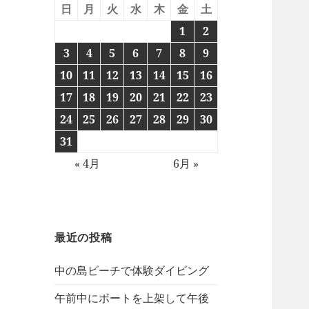
日
月
火
水
木
金
土
1
2
3
4
5
6
7
8
9
10
11
12
13
14
15
16
17
18
19
20
21
22
23
24
25
26
27
28
29
30
31
« 4月
6月 »
最近の投稿
中の島ビーチで体験ダイビング
午前中にボートを上架して午後