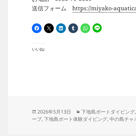
送信フォーム
https://miyako-aquati
いいね:
投
カ
2026年5月13日
下地島ボートダイビング
稿
テ
ーブ
,
下地島ボート体験ダイビング
,
中の島チャ
日:
ゴ
リ