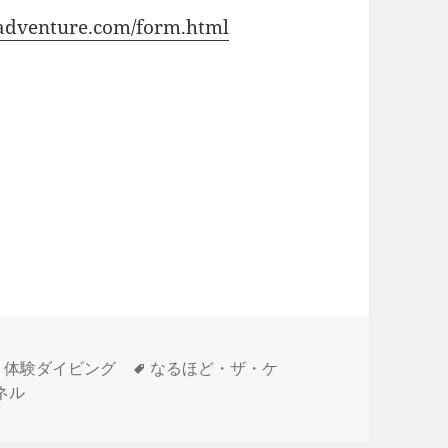
cadventure.com/form.html
タ
,
体験ダイビング
なるほど・ザ・ケ
グ
ネル