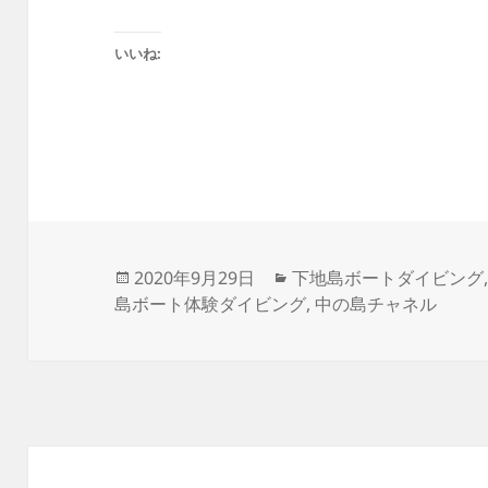
いいね:
投
カ
2020年9月29日
下地島ボートダイビング
稿
テ
島ボート体験ダイビング
,
中の島チャネル
日:
ゴ
リ
ー