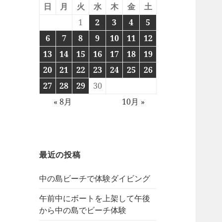
日
月
火
水
木
金
土
1
2
3
4
5
6
7
8
9
10
11
12
13
14
15
16
17
18
19
20
21
22
23
24
25
26
27
28
29
30
« 8月
10月 »
最近の投稿
中の島ビーチで体験ダイビング
午前中にボートを上架して午後
から中の島でビーチ体験