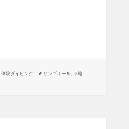
タ
,
体験ダイビング
サンゴホール
,
下地
グ