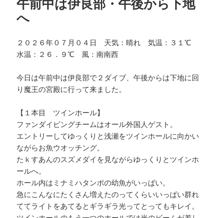
午前中は伊良部・午後から下地
へ
２０２６年０７月０４日 天気：晴れ 気温：３１℃
水温：２６．９℃ 風：南南西
今日は午前中は伊良部で２ダイブ、午後からは下地に回
り魔王の宮殿に行って来ました。
【１本目 ツインホール】
ファンダイビングチームはオール外国人ゲスト。
エントリーしてゆっくりと浅瀬をツインホールに向かい
ながらお魚ウオッチング。
たｋすあんのスズメダイを見ながらゆっくりとツインホ
ールへ。
ホール内はミナミハタンポの幼魚がいっぱい。
急にこんなにたくさん増えたのってくらいいっぱい群れ
ててライトをあてるとギラギラ光ってとってもキレイ。
ツインホールのもう一つのホールでは光のビームが差し