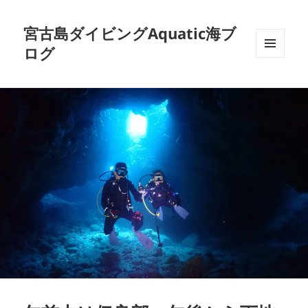
宮古島ダイビングAquatic海ブ
ログ
メニュ
ーとウ
ィジェ
ット