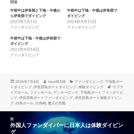
関連
午前中は伊良部と下地・午後か
午前中は下地・午後は伊良部で
ら伊良部でダイビング
ダイビング
2025年5月1日
2024年9月15日
ファンダイビング
ファンダイビング
午前中は下地・午後は伊良部で
ダイビング
2025年9月18日
ファンダイビング
投
作
カ
2026年7月4日
naui48338
ファンダイビング
,
下地島ボー
稿
成
テ
タ
トダイビング
,
伊良部島ボートダイビング
,
体験ダイビング
サプラ
日:
者
ゴ
グ
イズホール
,
ツインホール
,
デンターロック
,
下地島ボートファンダイビ
リ
ング
,
伊良部島ボートファンダイビング
,
伊良部島ボート体験ダイビン
ー
グ
,
白鳥ホール
,
白鳥崎
,
魔王の宮殿
投
前
稿
外国人ファンダイバーに日本人は体験ダイビン
前
ナ
グ
の