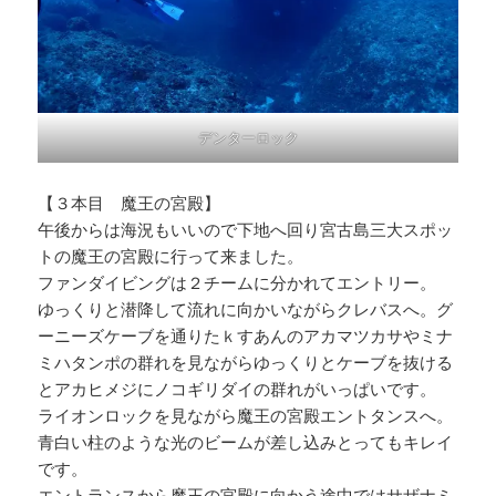
デンターロック
【３本目 魔王の宮殿】
午後からは海況もいいので下地へ回り宮古島三大スポッ
トの魔王の宮殿に行って来ました。
ファンダイビングは２チームに分かれてエントリー。
ゆっくりと潜降して流れに向かいながらクレバスへ。グ
ーニーズケーブを通りたｋすあんのアカマツカサやミナ
ミハタンポの群れを見ながらゆっくりとケーブを抜ける
とアカヒメジにノコギリダイの群れがいっぱいです。
ライオンロックを見ながら魔王の宮殿エントタンスへ。
青白い柱のような光のビームが差し込みとってもキレイ
です。
エントランスから魔王の宮殿に向かう途中ではサザナミ