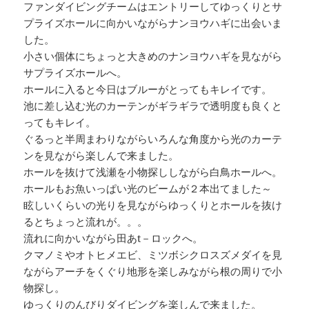
ファンダイビングチームはエントリーしてゆっくりとサ
プライズホールに向かいながらナンヨウハギに出会いま
した。
小さい個体にちょっと大きめのナンヨウハギを見ながら
サプライズホールへ。
ホールに入ると今日はブルーがとってもキレイです。
池に差し込む光のカーテンがギラギラで透明度も良くと
ってもキレイ。
ぐるっと半周まわりながらいろんな角度から光のカーテ
ンを見ながら楽しんで来ました。
ホールを抜けて浅瀬を小物探ししながら白鳥ホールへ。
ホールもお魚いっぱい光のビームが２本出てました～
眩しいくらいの光りを見ながらゆっくりとホールを抜け
るとちょっと流れが。。。
流れに向かいながら田あt－ロックへ。
クマノミやオトヒメエビ、ミツボシクロスズメダイを見
ながらアーチをくぐり地形を楽しみながら根の周りで小
物探し。
ゆっくりのんびりダイビングを楽しんで来ました。