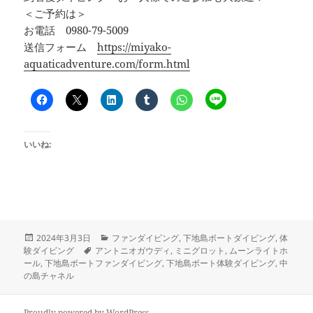
＜ご予約は＞
お電話 0980-79-5009
送信フォーム
https://miyako-
aquaticadventure.com/form.html
いいね:
投
カ
2024年3月3日
ファンダイビング
,
下地島ボートダイビング
,
体
稿
タ
テ
験ダイビング
アントニオガウディ
,
ミニグロット
,
ムーンライトホ
日:
グ
ゴ
ール
,
下地島ボートファンダイビング
,
下地島ボート体験ダイビング
,
中
リ
の島チャネル
ー
Proudly powered by WordPress