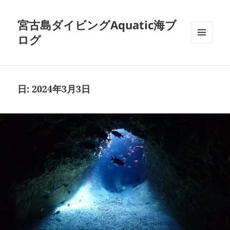
宮古島ダイビングAquatic海ブ
ログ
メニュ
ーとウ
ィジェ
ット
日:
2024年3月3日