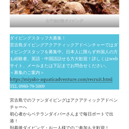
女子旅体験ダイビング
ダイビングスタッフ大募集！
宮古島ダイビングアクアティックアドベンチャーではダ
イビングスタッフを募集中。日本人に限らず外国人の方
も経験者、英語・中国語話せる方大歓迎！詳しくはweb
サイト、メールまたは下記までお問合せください。
＜募集のご案内＞
https://miyako-aquaticadventure.com/recruit.html
TEL 0980-79-5009
宮古島でのファンダイビングはアクアティックアドベン
チャーへ
初心者からベテランダイバーさんまで毎日ボートで出
港！
到着後ダイビング・お一人様でのご参加も大歓迎！