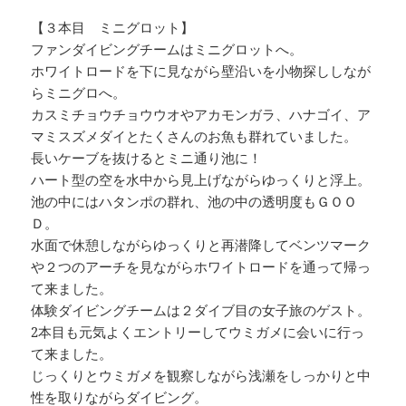
【３本目 ミニグロット】
ファンダイビングチームはミニグロットへ。
ホワイトロードを下に見ながら壁沿いを小物探ししなが
らミニグロへ。
カスミチョウチョウウオやアカモンガラ、ハナゴイ、ア
マミスズメダイとたくさんのお魚も群れていました。
長いケーブを抜けるとミニ通り池に！
ハート型の空を水中から見上げながらゆっくりと浮上。
池の中にはハタンポの群れ、池の中の透明度もＧＯＯ
Ｄ。
水面で休憩しながらゆっくりと再潜降してベンツマーク
や２つのアーチを見ながらホワイトロードを通って帰っ
て来ました。
体験ダイビングチームは２ダイブ目の女子旅のゲスト。
2本目も元気よくエントリーしてウミガメに会いに行っ
て来ました。
じっくりとウミガメを観察しながら浅瀬をしっかりと中
性を取りながらダイビング。