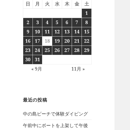
日
月
火
水
木
金
土
1
2
3
4
5
6
7
8
9
10
11
12
13
14
15
16
17
18
19
20
21
22
23
24
25
26
27
28
29
30
31
« 9月
11月 »
最近の投稿
中の島ビーチで体験ダイビング
午前中にボートを上架して午後