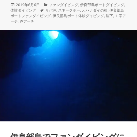
中…
投
カ
2019年6月6日
ファンダイビング
,
伊良部島ボートダイビング
,
稿
タ
テ
体験ダイビング
サバ沖
,
スネークホール
,
ハナダイの根
,
伊良部島
日:
グ
ゴ
ボートファンダイビング
,
伊良部島ボート体験ダイビング
,
崖下
,
Ｌ字ア
リ
ーチ
,
Ｗアーチ
ー
伊良部島でファンダイビングに