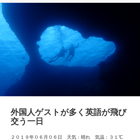
ー
外国人ゲストが多く英語が飛び
交う一日
２０１９年０６月０６日 天気：晴れ 気温：３１℃