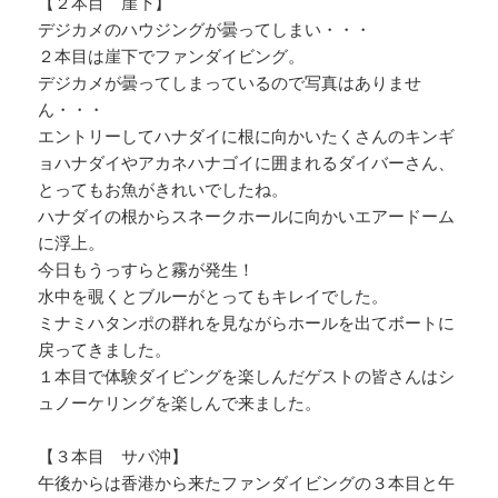
【２本目 崖下】
デジカメのハウジングが曇ってしまい・・・
２本目は崖下でファンダイビング。
デジカメが曇ってしまっているので写真はありませ
ん・・・
エントリーしてハナダイに根に向かいたくさんのキンギ
ョハナダイやアカネハナゴイに囲まれるダイバーさん、
とってもお魚がきれいでしたね。
ハナダイの根からスネークホールに向かいエアードーム
に浮上。
今日もうっすらと霧が発生！
水中を覗くとブルーがとってもキレイでした。
ミナミハタンポの群れを見ながらホールを出てボートに
戻ってきました。
１本目で体験ダイビングを楽しんだゲストの皆さんはシ
ュノーケリングを楽しんで来ました。
【３本目 サバ沖】
午後からは香港から来たファンダイビングの３本目と午