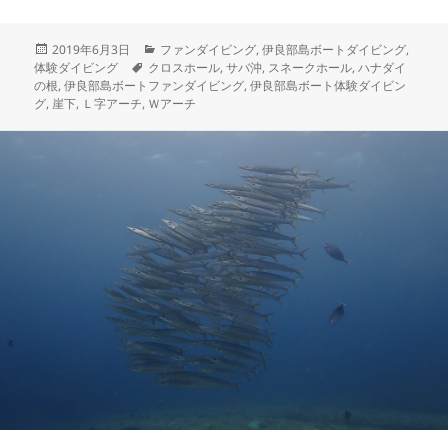
み
中…
投
カ
2019年6月3日
ファンダイビング
,
伊良部島ボートダイビング
,
稿
タ
テ
体験ダイビング
クロスホール
,
サバ沖
,
スネークホール
,
ハナダイ
日:
グ
ゴ
の根
,
伊良部島ボートファンダイビング
,
伊良部島ボート体験ダイビン
リ
グ
,
崖下
,
Ｌ字アーチ
,
Ｗアーチ
ー