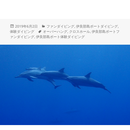
投
カ
2019年6月2日
ファンダイビング
,
伊良部島ボートダイビング
,
稿
タ
テ
体験ダイビング
オーバーハング
,
クロスホール
,
伊良部島ボートフ
日:
グ
ゴ
ァンダイビング
,
伊良部島ボート体験ダイビング
リ
ー