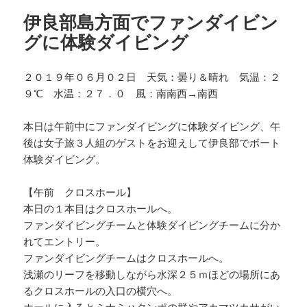
伊良部島方面でファンダイビン
グに体験ダイビング
２０１９年０６月０２日 天気：曇り＆晴れ 気温：２
９℃ 水温：２７．０ 風：南南西→南西
本日は午前中にファンダイビングに体験ダイビング、午
後は女子旅３人組のゲストをお迎えして伊良部でボート
体験ダイビング。
【午前 クロスホール】
本日の１本目はクロスホールへ。
ファンダイビングチームと体験ダイビングチームに分か
れてエントリー。
ファンダイビングチームはクロスホールへ。
浅瀬のリーフを移動しながら水深２５ｍほどの場所にあ
るクロスホールの入口の横穴へ。
ホールに入るとミナミハタンポの群やアカマツカサがい