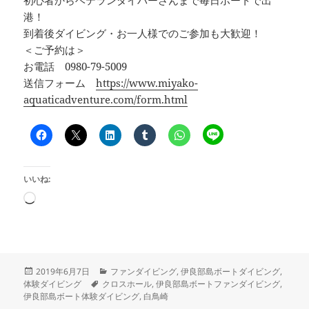
港！
到着後ダイビング・お一人様でのご参加も大歓迎！
＜ご予約は＞
お電話 0980-79-5009
送信フォーム
https://www.miyako-
aquaticadventure.com/form.html
いいね:
読
み
込
み
中…
投
カ
2019年6月7日
ファンダイビング
,
伊良部島ボートダイビング
,
稿
タ
テ
体験ダイビング
クロスホール
,
伊良部島ボートファンダイビング
,
日:
グ
ゴ
伊良部島ボート体験ダイビング
,
白鳥崎
リ