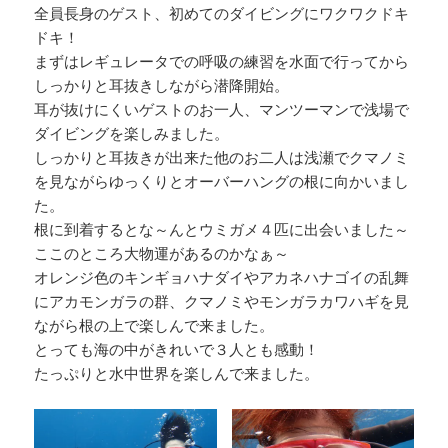
全員長身のゲスト、初めてのダイビングにワクワクドキ
ドキ！
まずはレギュレータでの呼吸の練習を水面で行ってから
しっかりと耳抜きしながら潜降開始。
耳が抜けにくいゲストのお一人、マンツーマンで浅場で
ダイビングを楽しみました。
しっかりと耳抜きが出来た他のお二人は浅瀬でクマノミ
を見ながらゆっくりとオーバーハングの根に向かいまし
た。
根に到着するとな～んとウミガメ４匹に出会いました～
ここのところ大物運があるのかなぁ～
オレンジ色のキンギョハナダイやアカネハナゴイの乱舞
にアカモンガラの群、クマノミやモンガラカワハギを見
ながら根の上で楽しんで来ました。
とっても海の中がきれいで３人とも感動！
たっぷりと水中世界を楽しんで来ました。