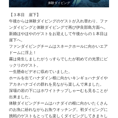
体験ダイビング
【３本目 崖下】
午後からは体験ダイビングのゲストが入れ替わり、ファ
ンダイビングと体験ダイビングで再び伊良部島方面へ。
新婚ほやほやのゲストをお迎えして午後からの１本目は
崖下へ。
ファンダイビングチームはスネークホールに向かいエア
ドームに浮上！
霧は発生しましたがうっすらでしたが初めての光景にビ
ックリのゲスト。
一生懸命ビデオに収めていました。
ホールを出てハナダイン根に向かいキンギョハナダイや
アカネハナゴイの群れを見ながら楽しんで来ました。
深場の岩の下にはホワイトチップしゃーむも見ることが
出来ました。
体験ダイビングチームはハナダイの根に向かいたくさん
のお魚に紛れながらお魚ウオッチング。初ダイビングに
挑戦のゲストもとっても楽しくダイビングしてきまｈし