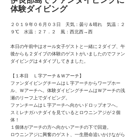
体験ダイビング
２０１９年０６月０３日 天気：曇り＆晴れ 気温：２
９℃ 水温：２７．２ 風：西北西→西
本日の午前中はオール女子ゲストと一緒に２ダイブ、午
後からも２ダイブの体験のゲストがいましたのでファン
ダイビングは４ダイブしてきました。
【１本目 Ｌ字アーチ＆Ｗアーチ】
ファンダイビングチームはＬ字アーチからワープホー
ル、Ｗアーチへ。体験ダイビングチームはＷアーチの浅
瀬のリーフ上でダイビング。
ファンチームはＬ字アーチへ向かいドロップオフへ。
スミレナガハナダイを見ているとロウニンアジが２個
体！
１個体がアーチの方へ向かいアーチの下で回遊。
ロウニンアジに興奮のゲスト、一生懸命追いかけながら