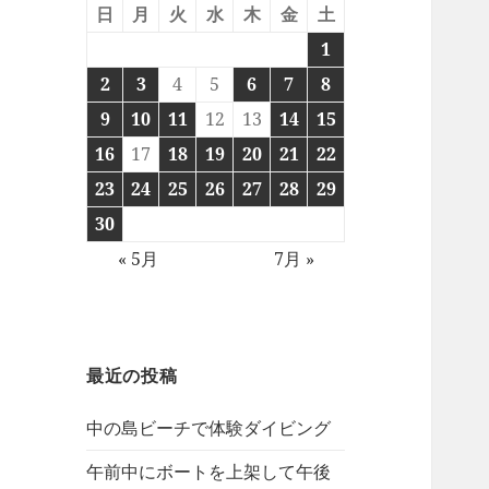
日
月
火
水
木
金
土
1
2
3
4
5
6
7
8
9
10
11
12
13
14
15
16
17
18
19
20
21
22
23
24
25
26
27
28
29
30
« 5月
7月 »
最近の投稿
中の島ビーチで体験ダイビング
午前中にボートを上架して午後