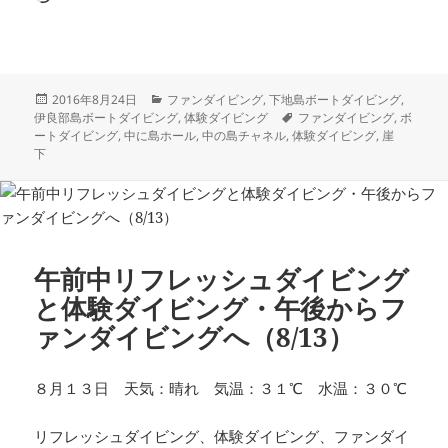
み
込
み
中…
投
カ
2016年8月24日
ファンダイビング
,
下地島ボートダイビング
,
稿
テ
タ
伊良部島ボートダイビング
,
体験ダイビング
ファンダイビング
,
ボ
日:
ゴ
グ
ートダイビング
,
中に島ホール
,
中の島チャネル
,
体験ダイビング
,
崖
リ
下
ー
午前中リフレッシュダイビング
と体験ダイビング・午後からフ
ァンダイビングへ（8/13）
８月１３日 天気：晴れ 気温：３１℃ 水温：３０℃
リフレッシュダイビング、体験ダイビング、ファンダイ