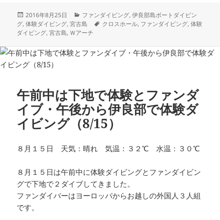
投
カ
2016年8月25日
ファンダイビング
,
伊良部島ボートダイビン
稿
テ
タ
グ
,
体験ダイビング
,
宮古島
クロスホール
,
ファンダイビング
,
体験
日:
ゴ
グ
ダイビング
,
宮古島
,
Ｗアーチ
リ
ー
午前中は下地で体験とファンダ
イブ・午後から伊良部で体験ダ
イビング（8/15）
８月１５日 天気：晴れ 気温：３２℃ 水温：３０℃
８月１５日は午前中に体験ダイビングとファンダイビン
グで下地で２ダイブしてきました。
ファンダイバーはヨーロッパからお越しの外国人３人組
です。