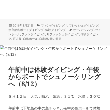
投
カ
2016年8月21日
ファンダイビング
,
リフレッシュダイビング
,
稿
テ
タ
伊良部島ボートダイビング
,
体験ダイビング
オーバーハング
,
ツイ
日:
ゴ
グ
ンホール
,
ファンダイビング
,
リフレッシュダイビング
,
体験ダイビン
リ
グ
,
宮古島
,
白鳥ホール
,
白鳥崎
,
青の洞窟
ー
午前中は体験ダイビング・午後
からボートでシュノーケリング
へ（8/12）
８月１２日 天気：晴れ 気温：３１℃ 水温：３０℃
午前中は下地島の中の島チャネル＆中の島ホールで体験