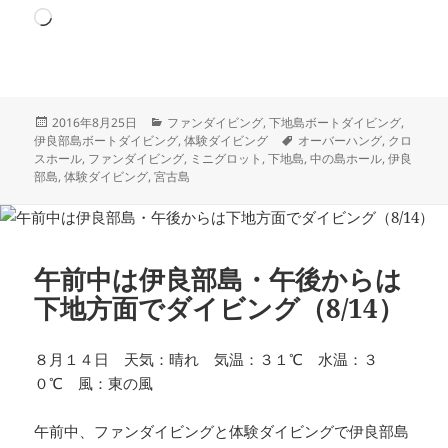
読
み
込
み
中…
投
カ
2016年8月25日
ファンダイビング
,
下地島ボートダイビング
,
稿
テ
タ
伊良部島ボートダイビング
,
体験ダイビング
オーバーハング
,
クロ
日:
ゴ
グ
スホール
,
ファンダイビング
,
ミニグロット
,
下地島
,
中の島ホール
,
伊良
リ
部島
,
体験ダイビング
,
宮古島
ー
午前中は伊良部島・午後からは
下地方面でダイビング（8/14）
８月１４日 天気：晴れ 気温：３１℃ 水温：３
０℃ 風：東の風
午前中、ファンダイビングと体験ダイビングで伊良部島