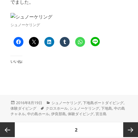
でました。
シュノーケリング
いいね:
投
カ
2016年8月19日
シュノーケリング
,
下地島ボートダイビング
,
稿
タ
テ
体験ダイビング
クロスホール
,
シュノーケリング
,
下地島
,
中の島
日:
グ
ゴ
チャネル
,
中の島ホール
,
伊良部島
,
体験ダイビング
,
宮古島
リ
ー
投
ページ
2
稿