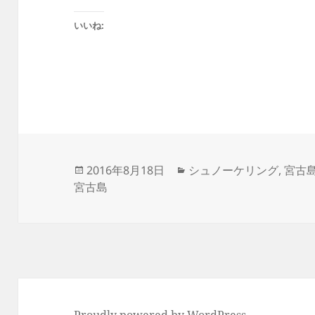
いいね:
投
カ
2016年8月18日
シュノーケリング
,
宮古
稿
テ
宮古島
日:
ゴ
リ
ー
Proudly powered by WordPress