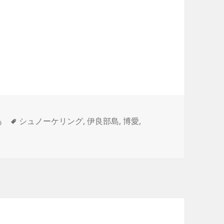
タ
島
シュノーケリング
,
伊良部島
,
博愛
,
グ