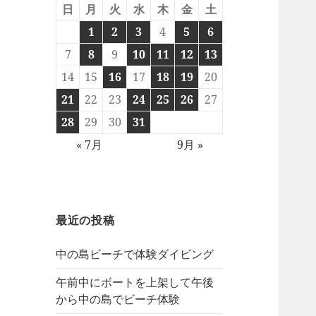
日
月
火
水
木
金
土
1
2
3
4
5
6
7
8
9
10
11
12
13
14
15
16
17
18
19
20
21
22
23
24
25
26
27
28
29
30
31
« 7月
9月 »
最近の投稿
中の島ビーチで体験ダイビング
午前中にボートを上架して午後
から中の島でビーチ体験