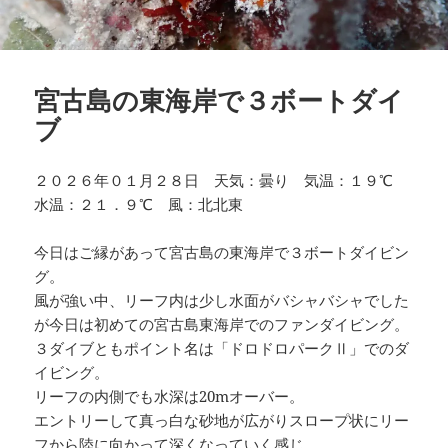
宮古島の東海岸で３ボートダイ
ブ
２０２６年０１月２８日 天気：曇り 気温：１９℃
水温：２１．９℃ 風：北北東
今日はご縁があって宮古島の東海岸で３ボートダイビン
グ。
風が強い中、リーフ内は少し水面がバシャバシャでした
が今日は初めての宮古島東海岸でのファンダイビング。
３ダイブともポイント名は「ドロドロパークⅡ」でのダ
イビング。
リーフの内側でも水深は20mオーバー。
エントリーして真っ白な砂地が広がりスロープ状にリー
フから陸に向かって深くなっていく感じ。