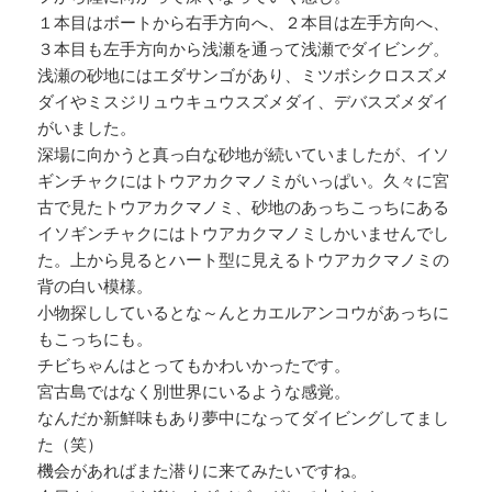
１本目はボートから右手方向へ、２本目は左手方向へ、
３本目も左手方向から浅瀬を通って浅瀬でダイビング。
浅瀬の砂地にはエダサンゴがあり、ミツボシクロスズメ
ダイやミスジリュウキュウスズメダイ、デバスズメダイ
がいました。
深場に向かうと真っ白な砂地が続いていましたが、イソ
ギンチャクにはトウアカクマノミがいっぱい。久々に宮
古で見たトウアカクマノミ、砂地のあっちこっちにある
イソギンチャクにはトウアカクマノミしかいませんでし
た。上から見るとハート型に見えるトウアカクマノミの
背の白い模様。
小物探ししているとな～んとカエルアンコウがあっちに
もこっちにも。
チビちゃんはとってもかわいかったです。
宮古島ではなく別世界にいるような感覚。
なんだか新鮮味もあり夢中になってダイビングしてまし
た（笑）
機会があればまた潜りに来てみたいですね。