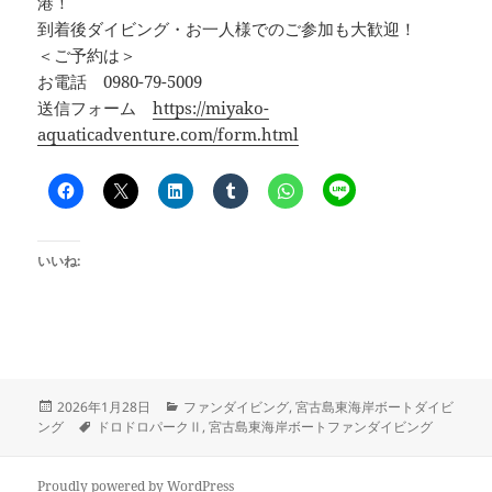
港！
到着後ダイビング・お一人様でのご参加も大歓迎！
＜ご予約は＞
お電話 0980-79-5009
送信フォーム
https://miyako-
aquaticadventure.com/form.html
いいね:
投
カ
2026年1月28日
ファンダイビング
,
宮古島東海岸ボートダイビ
稿
タ
テ
ング
ドロドロパークⅡ
,
宮古島東海岸ボートファンダイビング
日:
グ
ゴ
リ
ー
Proudly powered by WordPress