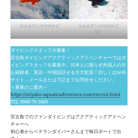
カエルアンコウのチビ
カエルアンコウのチビ
（黒）
ダイビングスタッフ大募集！
宮古島ダイビングアクアティックアドベンチャーではダ
イビングスタッフを募集中。日本人に限らず外国人の方
も経験者、英語・中国語話せる方大歓迎！詳しくはweb
サイト、メールまたは下記までお問合せください。
＜募集のご案内＞
https://miyako-aquaticadventure.com/recruit.html
TEL 0980-79-5009
宮古島でのファンダイビングはアクアティックアドベン
チャーへ
初心者からベテランダイバーさんまで毎日ボートで出