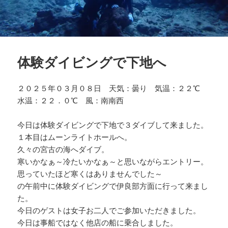
体験ダイビングで下地へ
２０２５年０３月０８日 天気：曇り 気温：２２℃
水温：２２．０℃ 風：南南西
今日は体験ダイビングで下地で３ダイブして来ました。
１本目はムーンライトホールへ。
久々の宮古の海へダイブ。
寒いかなぁ～冷たいかなぁ～と思いながらエントリー。
思っていたほど寒くはありませんでした～
の午前中に体験ダイビングで伊良部方面に行って来まし
た。
今日のゲストは女子お二人でご参加いただきました。
今日は事船ではなく他店の船に乗合しました。