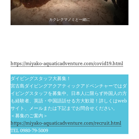
カクレクマノミと一緒に
新型コロナウイルス感染拡大予防対策のためアクティビ
ティご参加にあたり、しばらくはご不便をおかけいたし
ますが、ご理解とご協力をよろしくお願いいたします。
詳細は下記をご参照ください。
https://miyako-aquaticadventure.com/covid19.html
ダイビングスタッフ大募集！
宮古島ダイビングアクアティックアドベンチャーではダ
イビングスタッフを募集中。日本人に限らず外国人の方
も経験者、英語・中国語話せる方大歓迎！詳しくはweb
サイト、メールまたは下記までお問合せください。
＜募集のご案内＞
https://miyako-aquaticadventure.com/recruit.html
TEL 0980-79-5009