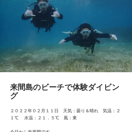
来間島のビーチで体験ダイビン
グ
２０２２年０２月１１日 天気：曇り＆晴れ 気温：２
１℃ 水温：２１．５℃ 風：東
今日から海再開です。