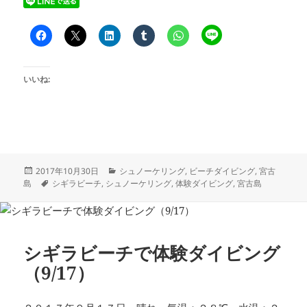
いいね:
投
カ
2017年10月30日
シュノーケリング
,
ビーチダイビング
,
宮古
稿
タ
テ
島
シギラビーチ
,
シュノーケリング
,
体験ダイビング
,
宮古島
日:
グ
ゴ
リ
ー
シギラビーチで体験ダイビング
（9/17）