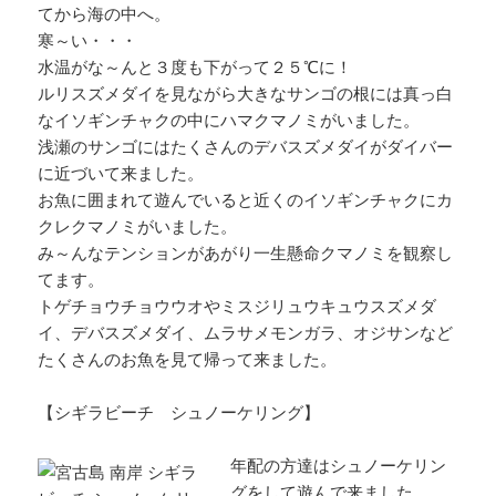
てから海の中へ。
寒～い・・・
水温がな～んと３度も下がって２５℃に！
ルリスズメダイを見ながら大きなサンゴの根には真っ白
なイソギンチャクの中にハマクマノミがいました。
浅瀬のサンゴにはたくさんのデバスズメダイがダイバー
に近づいて来ました。
お魚に囲まれて遊んでいると近くのイソギンチャクにカ
クレクマノミがいました。
み～んなテンションがあがり一生懸命クマノミを観察し
てます。
トゲチョウチョウウオやミスジリュウキュウスズメダ
イ、デバスズメダイ、ムラサメモンガラ、オジサンなど
たくさんのお魚を見て帰って来ました。
【シギラビーチ シュノーケリング】
年配の方達はシュノーケリン
グをして遊んで来ました。