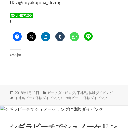
ID : @miyakojima_diving
!
いいね:
投
カ
2018年1月13日
ビーチダイビング
,
下地島
,
体験ダイビング
稿
タ
テ
下地島ビーチ体験ダイビング
,
中の島ビーチ
,
体験ダイビング
日:
グ
ゴ
リ
ー
シギラビーチでシュノーケリン