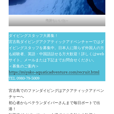
気持ちいいね～
ダイビングスタッフ大募集！
宮古島ダイビングアクアティックアドベンチャーではダ
イビングスタッフを募集中。日本人に限らず外国人の方
も経験者、英語・中国語話せる方大歓迎！詳しくはweb
サイト、メールまたは下記までお問合せください。
＜募集のご案内＞
https://miyako-aquaticadventure.com/recruit.html
TEL 0980-79-5009
宮古島でのファンダイビングはアクアティックアドベン
チャーへ
初心者からベテランダイバーさんまで毎日ボートで出
港！