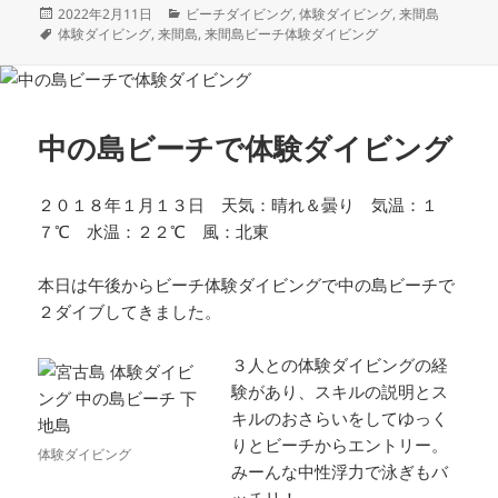
投
カ
2022年2月11日
ビーチダイビング
,
体験ダイビング
,
来間島
稿
タ
テ
体験ダイビング
,
来間島
,
来間島ビーチ体験ダイビング
日:
グ
ゴ
リ
ー
中の島ビーチで体験ダイビング
２０１８年１月１３日 天気：晴れ＆曇り 気温：１
７℃ 水温：２２℃ 風：北東
本日は午後からビーチ体験ダイビングで中の島ビーチで
２ダイブしてきました。
３人との体験ダイビングの経
験があり、スキルの説明とス
キルのおさらいをしてゆっく
りとビーチからエントリー。
体験ダイビング
みーんな中性浮力で泳ぎもバ
ッチリ！