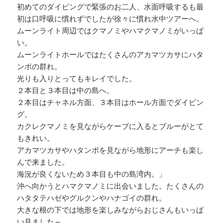
初めてのダイビングで緊張のお二人、水面呼吸するも最
初は口呼吸に慣れずでしたが徐々に慣れ水中ツアーへ。
ムーンライト周辺ではクマノミやハマクマノミがいっぱ
い。
ムーンライトホールではたくさんのアカマツカサにハタ
ンポの群れ。
光りも入りとってもキレイでした。
２本目と３本目は中の島へ。
２本目はチャネル方面、３本目はホール方面でダイビン
グ。
カクレクマノミを見ながらケーブに入るとブルーがとて
もきれい。
アカマツカサやハタンポを見ながら地形にアーチも楽し
んで来ました。
海況が良くないため３本目も中の島湾内。」
沖へ向かうとハマクマノミに出会いました。たくさんの
ハタタテハゼやグルクンやハナゴイの群れ。
大きな根の下では地形を楽しみながらおじさんもいっぱ
い見ました～