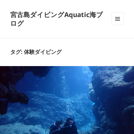
宮古島ダイビングAquatic海ブ
ログ
メニュ
ーとウ
ィジェ
ット
タグ:
体験ダイビング