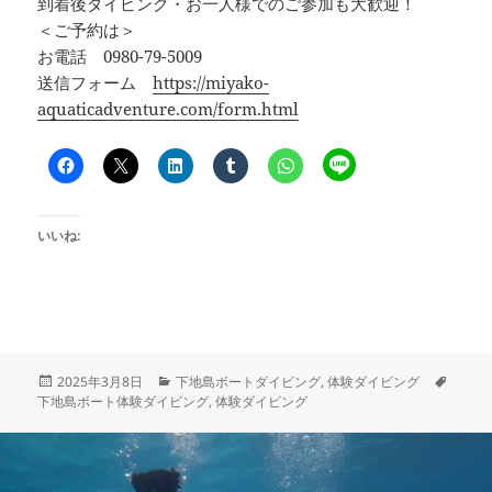
到着後ダイビング・お一人様でのご参加も大歓迎！
＜ご予約は＞
お電話 0980-79-5009
送信フォーム
https://miyako-
aquaticadventure.com/form.html
いいね:
投
カ
タ
2025年3月8日
下地島ボートダイビング
,
体験ダイビング
稿
テ
グ
下地島ボート体験ダイビング
,
体験ダイビング
日:
ゴ
リ
ー